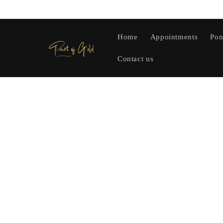
Saltar
para o
conteúdo
Home
Appointments
Pon
Contact us